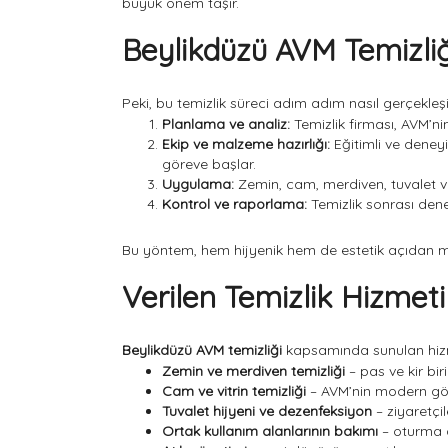
büyük önem taşır.
Beylikdüzü AVM Temizliği
Peki, bu temizlik süreci adım adım nasıl gerçekleş
Planlama ve analiz:
Temizlik firması, AVM’nin
Ekip ve malzeme hazırlığı:
Eğitimli ve deneyi
göreve başlar.
Uygulama:
Zemin, cam, merdiven, tuvalet v
Kontrol ve raporlama:
Temizlik sonrası deneti
Bu yöntem, hem hijyenik hem de estetik açıdan 
Verilen Temizlik Hizmet
Beylikdüzü AVM temizliği
kapsamında sunulan hizme
Zemin ve merdiven temizliği
– pas ve kir bir
Cam ve vitrin temizliği
– AVM’nin modern g
Tuvalet hijyeni ve dezenfeksiyon
– ziyaretçile
Ortak kullanım alanlarının bakımı
– oturma a