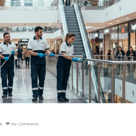
ik
No Comments