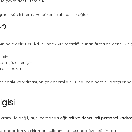
ile çevre dostu temizlik
ğmen sürekli temiz ve düzenli kalmasını sağlar.
r?
kin hale gelir. Beylikdüzü’nde AVM temizliği sunan firmalar, genellikle 
 için
am yüzeyler için
ların bakımı
asındaki koordinasyon çok önemlidir. Bu sayede hem ziyaretçiler h
gisi
ullanımı ile değil, aynı zamanda
eğitimli ve deneyimli personel kadro
 standartları ve ekipman kullanımı konusunda özel eğitim alır.