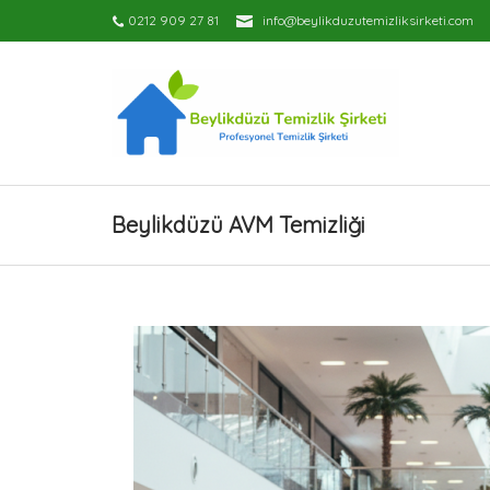
0212 909 27 81
info@beylikduzutemizliksirketi.com
Beylikdüzü AVM Temizliği