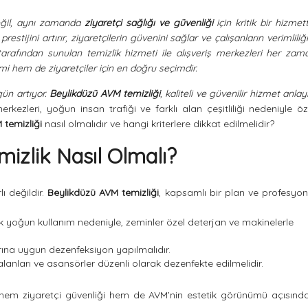
değil, aynı zamanda
ziyaretçi sağlığı ve güvenliği
için kritik bir hizmetti
restijini artırır, ziyaretçilerin güvenini sağlar ve çalışanların verimliliği
r tarafından sunulan temizlik hizmeti ile alışveriş merkezleri her zam
i hem de ziyaretçiler için en doğru seçimdir.
gün artıyor.
Beylikdüzü AVM temizliği
, kaliteli ve güvenilir hizmet anlayı
merkezleri, yoğun insan trafiği ve farklı alan çeşitliliği nedeniyle öz
 temizliği
nasıl olmalıdır ve hangi kriterlere dikkat edilmelidir?
mizlik Nasıl Olmalı?
lı değildir.
Beylikdüzü AVM temizliği
, kapsamlı bir plan ve profesyon
 yoğun kullanım nedeniyle, zeminler özel deterjan ve makinelerle
ına uygun dezenfeksiyon yapılmalıdır.
lanları ve asansörler düzenli olarak dezenfekte edilmelidir.
 hem ziyaretçi güvenliği hem de AVM’nin estetik görünümü açısınd