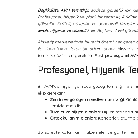
Beylikdüzü AVM temizliği
, sadece görsellik için 
Profesyonel, hijyenik ve planlı bir temizlik, AVM’nin p
yükseltir. Kaliteli, güvenilir ve deneyimli firmala
ferah, hijyenik ve düzenli
kalır. Bu, hem AVM yönetim
Alışveriş merkezlerinde hijyenin önemi her geçen 
ile ziyaretçilere ferah bir ortam sunar.
Alışveriş 
temizlik çözümleri gerektirir. Peki,
profesyonel AVM
Profesyonel, Hijyenik Te
Bir AVM’de hijyen yalnızca yüzey temizliği ile sınır
ekip gerektirir.
Zemin ve yürüyen merdiven temizliği:
Günlük
temizlenmelidir.
Tuvalet ve hijyen alanları:
Hijyen standartlar
Ortak kullanım alanları:
Koridorlar, oturma a
Bu süreçte kullanılan malzemeler ve yöntemler,