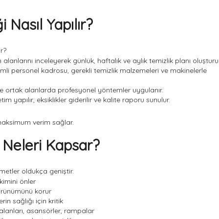
 Nasıl Yapılır?
ir?
 alanlarını inceleyerek günlük, haftalık ve aylık temizlik planı oluşturur
mli personel kadrosu, gerekli temizlik malzemeleri ve makinelerle
e ortak alanlarda profesyonel yöntemler uygulanır.
m yapılır, eksiklikler giderilir ve kalite raporu sunulur.
maksimum verim sağlar.
i Neleri Kapsar?
tler oldukça geniştir.
ikimini önler
örünümünü korur
rin sağlığı için kritik
lanları, asansörler, rampalar