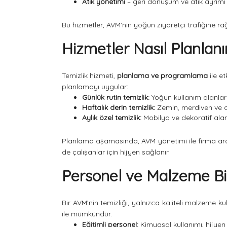
Atık yönetimi
– geri dönüşüm ve atık ayrımı 
Bu hizmetler, AVM’nin yoğun ziyaretçi trafiğine ra
Hizmetler Nasıl Planlanı
Temizlik hizmeti,
planlama ve programlama
ile et
planlamayı uygular:
Günlük rutin temizlik:
Yoğun kullanım alanları
Haftalık derin temizlik:
Zemin, merdiven ve c
Aylık özel temizlik:
Mobilya ve dekoratif alan
Planlama aşamasında, AVM yönetimi ile firma ar
de çalışanlar için hijyen sağlanır.
Personel ve Malzeme Bil
Bir AVM’nin temizliği, yalnızca kaliteli malzeme k
ile mümkündür.
Eğitimli personel:
Kimyasal kullanımı, hijyen