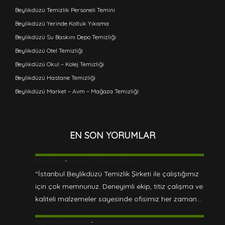
Beylikdüzü Temizlik Personeli Temini
Beylikdüzü Yerinde Koltuk Yıkama
Beylikdüzü Su Baskını Depo Temizliği
Beylikdüzü Otel Temizliği
Beylikdüzü Okul – Kolej Temizliği
Beylikdüzü Hastane Temizliği
Beylikdüzü Market – Avm – Mağaza Temizliği
EN SON YORUMLAR
Müge Kılıç
-
Gürpınar Temizlik Şirketi
“İstanbul Beylikdüzü Temizlik Şirketi ile çalıştığımız
için çok memnunuz. Deneyimli ekip, titiz çalışma ve
kaliteli malzemeler sayesinde ofisimiz her zaman…
Beylikdüzü Temizlik
-
İnnovia Temizlik Şirketi